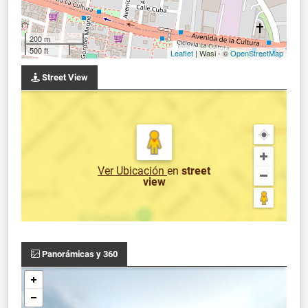
200 m
500 ft
Leaflet
| Wasi - ©
OpenStreetMap
Street View
Ver Ubicación
en
street
view
Panorámicas y 360