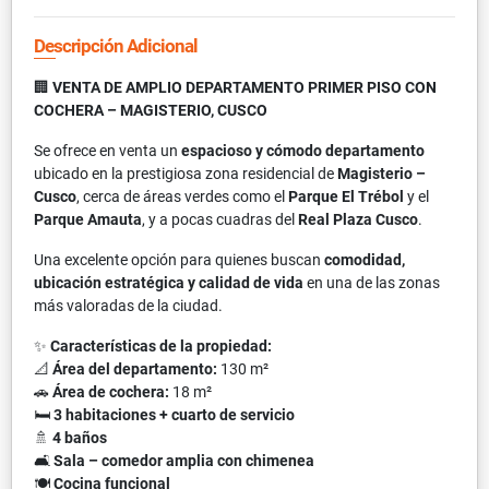
Descripción Adicional
🏢
VENTA DE AMPLIO DEPARTAMENTO PRIMER PISO CON
COCHERA – MAGISTERIO, CUSCO
Se ofrece en venta un
espacioso y cómodo departamento
ubicado en la prestigiosa zona residencial de
Magisterio –
Cusco
, cerca de áreas verdes como el
Parque El Trébol
y el
Parque Amauta
, y a pocas cuadras del
Real Plaza Cusco
.
Una excelente opción para quienes buscan
comodidad,
ubicación estratégica y calidad de vida
en una de las zonas
más valoradas de la ciudad.
✨
Características de la propiedad:
📐
Área del departamento:
130 m²
🚗
Área de cochera:
18 m²
🛏
3 habitaciones + cuarto de servicio
🚿
4 baños
🛋
Sala – comedor amplia con chimenea
🍽
Cocina funcional