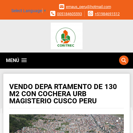
emaus_peru@hotmail.com
Select Language
▼
005184605593
+51984691512
MENÚ
VENDO DEPA RTAMENTO DE 130
M2 CON COCHERA URB
MAGISTERIO CUSCO PERU