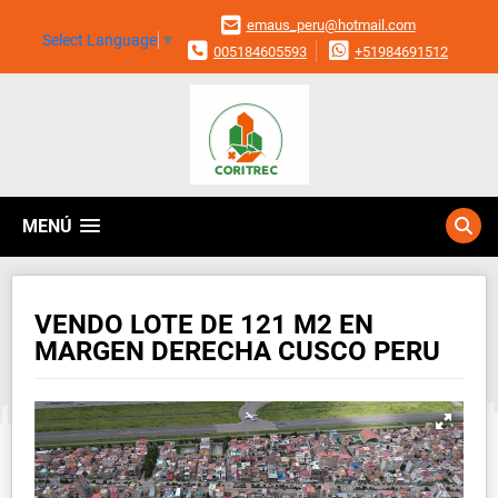
emaus_peru@hotmail.com
Select Language
▼
005184605593
+51984691512
MENÚ
VENDO LOTE DE 121 M2 EN
MARGEN DERECHA CUSCO PERU