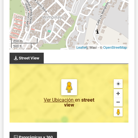
200 m
500 ft
Leaflet
| Wasi - ©
OpenStreetMap
Street View
Ver Ubicación
en
street
view
Panorámicas y 360