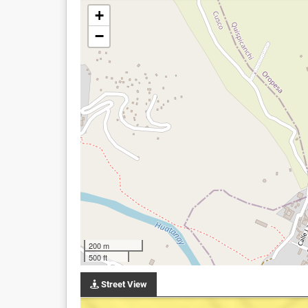
+
−
200 m
500 ft
Street View