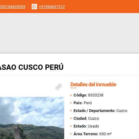
005184605593
+51984691512
ASAO CUSCO PERÚ
Detalles del inmueble
Código:
8333238
País:
Perú
Estado / Departamento:
Cuzco
Ciudad:
Cuzco
Estado:
Usado
Área Terreno:
650 m²