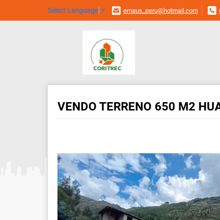
Select Language
▼
emaus_peru@hotmail.com
VENDO TERRENO 650 M2 HU