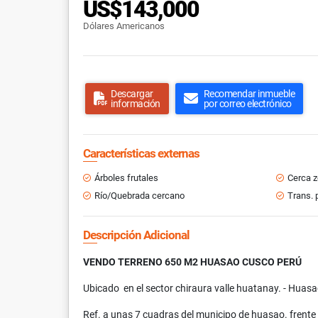
US$143,000
Dólares Americanos
Descargar
Recomendar inmueble
información
por correo electrónico
Características externas
Árboles frutales
Cerca 
Río/Quebrada cercano
Trans. 
Descripción Adicional
VENDO TERRENO 650 M2 HUASAO CUSCO PERÚ
Ubicado en el sector chiraura valle huatanay. - Huas
Ref. a unas 7 cuadras del municipo de huasao. frente 