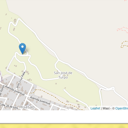
Leaflet
| Wasi - ©
OpenStr