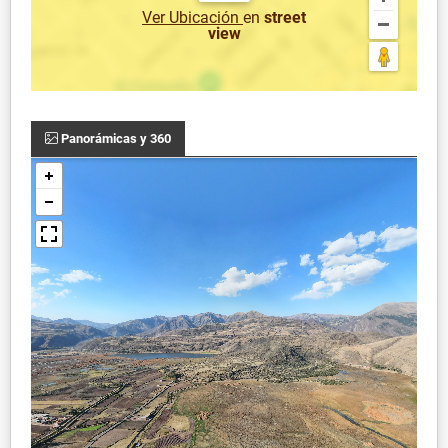
Ver Ubicación
en
street
view
Panorámicas y 360