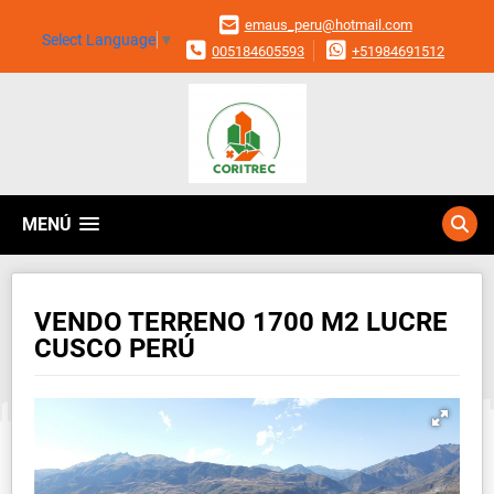
emaus_peru@hotmail.com
Select Language
▼
005184605593
+51984691512
MENÚ
VENDO TERRENO 1700 M2 LUCRE
CUSCO PERÚ