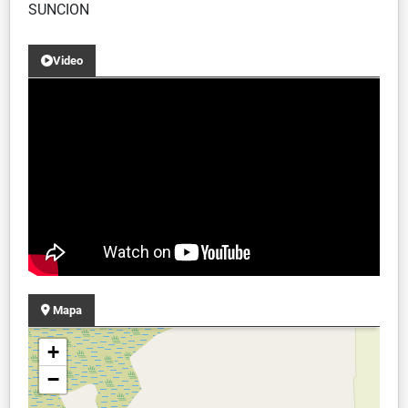
SUNCION
Video
Mapa
+
−