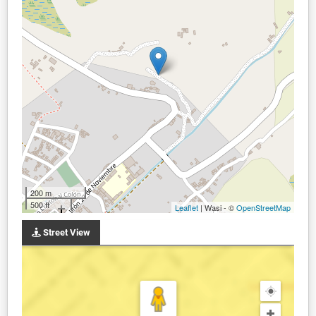
200 m
500 ft
Leaflet
| Wasi - ©
OpenStreetMap
Street View