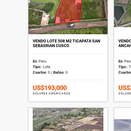
VENDO LOTE 508 M2 TICAPATA SAN
VENDO
SEBASRIAN CUSCO
ANCAH
En
: Peru
En
: Per
Tipo:
: Lote
Tipo:
: 
Cuartos
: 0 /
Baños
: 0
Cuarto
US$193,000
US$
DÓLARES AMERICANOS
DÓLARE