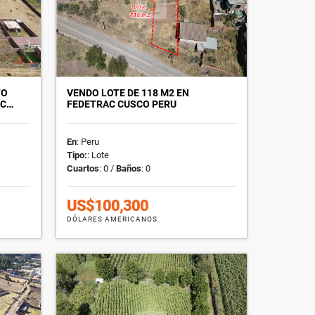
TO
VENDO LOTE DE 118 M2 EN
SC…
FEDETRAC CUSCO PERU
En
: Peru
Tipo:
: Lote
Cuartos
: 0 /
Baños
: 0
US$100,300
DÓLARES AMERICANOS