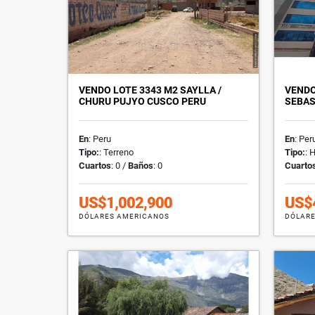
VENDO LOTE 3343 M2 SAYLLA /
VENDO
CHURU PUJYO CUSCO PERU
SEBAS
En
: Peru
En
: Per
Tipo:
: Terreno
Tipo:
: 
Cuartos
: 0 /
Baños
: 0
Cuarto
US$1,002,900
US$
DÓLARES AMERICANOS
DÓLARE