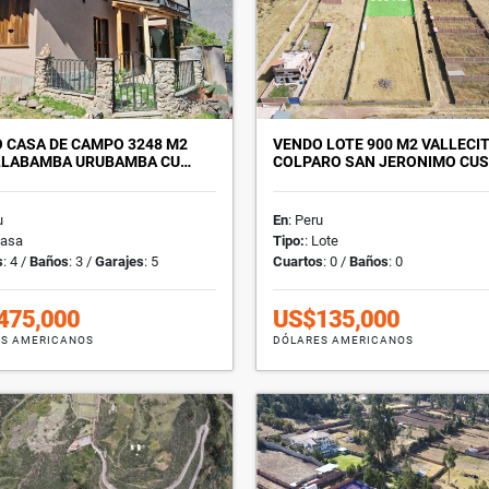
 CASA DE CAMPO 3248 M2
VENDO LOTE 900 M2 VALLECI
LLABAMBA URUBAMBA CU…
COLPARO SAN JERONIMO CU
u
En
: Peru
Casa
Tipo:
: Lote
s
: 4 /
Baños
: 3 /
Garajes
: 5
Cuartos
: 0 /
Baños
: 0
475,000
US$135,000
S AMERICANOS
DÓLARES AMERICANOS