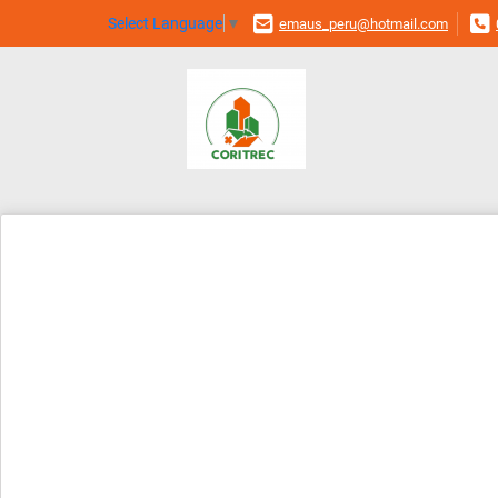
Select Language
▼
emaus_peru@hotmail.com