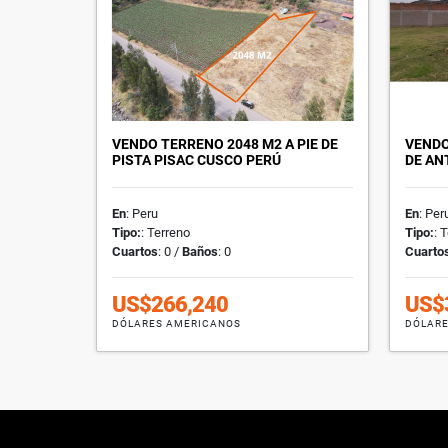
VENDO TERRENO 2048 M2 A PIE DE
VENDO
PISTA PISAC CUSCO PERÚ
DE AN
En
: Peru
En
: Per
Tipo:
: Terreno
Tipo:
: 
Cuartos
: 0 /
Baños
: 0
Cuarto
US$266,240
US$
DÓLARES AMERICANOS
DÓLARE