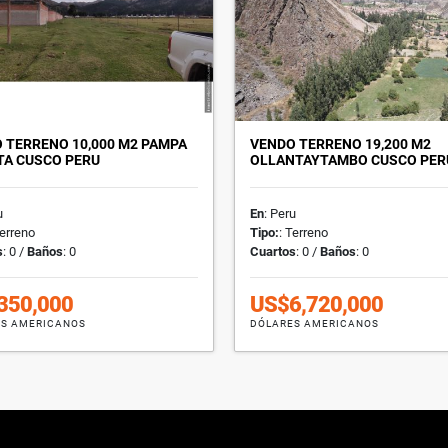
 TERRENO 10,000 M2 PAMPA
VENDO TERRENO 19,200 M2
TA CUSCO PERU
OLLANTAYTAMBO CUSCO PER
u
En
: Peru
Terreno
Tipo:
: Terreno
s
: 0 /
Baños
: 0
Cuartos
: 0 /
Baños
: 0
350,000
US$6,720,000
S AMERICANOS
DÓLARES AMERICANOS