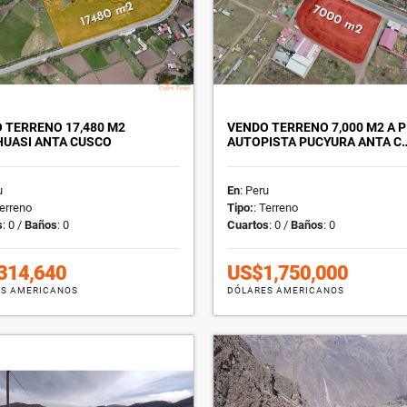
 TERRENO 17,480 M2
VENDO TERRENO 7,000 M2 A P
UASI ANTA CUSCO
AUTOPISTA PUCYURA ANTA C
u
En
: Peru
Terreno
Tipo:
: Terreno
s
: 0 /
Baños
: 0
Cuartos
: 0 /
Baños
: 0
314,640
US$1,750,000
S AMERICANOS
DÓLARES AMERICANOS