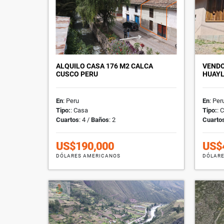
ALQUILO CASA 176 M2 CALCA
VENDO
CUSCO PERU
HUAY
En
: Peru
En
: Per
Tipo:
: Casa
Tipo:
: 
Cuartos
: 4 /
Baños
: 2
Cuarto
US$190,000
US$
DÓLARES AMERICANOS
DÓLARE