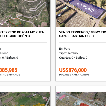
 TERRENO DE 4541 M2 RUTA
VENDO TERRENO 2,190 M2 TI
QUELOGICO TIPÓN C…
SAN SEBASTIAN CUSC…
u
En
: Peru
Terreno
Tipo:
: Terreno
s
: 0 /
Baños
: 0
Cuartos
: 0 /
Baños
: 0
385,985
US$876,000
S AMERICANOS
DÓLARES AMERICANOS