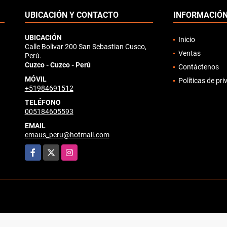
UBICACIÓN Y CONTACTO
INFORMACIÓ
UBICACIÓN
Inicio
Calle Bolivar 200 San Sebastian Cusco,
Ventas
Perú.
Cuzco - Cuzco - Perú
Contáctenos
MÓVIL
Políticas de pr
+51984691512
TELÉFONO
005184605593
EMAIL
emaus_peru@hotmail.com
Facebook
X
Instagram