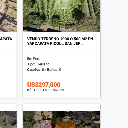
CAPATA
VENDO TERRENO 1000 O 500 M2 EN
YARCAPATA PICOLL SAN JER…
En
: Peru
Tipo:
: Terreno
Cuartos
: 0 /
Baños
: 0
US$297,000
DÓLARES AMERICANOS