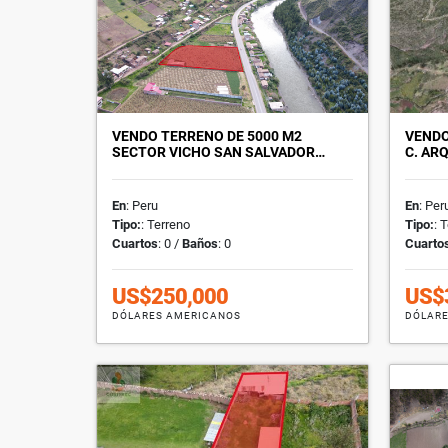
VENDO TERRENO DE 5000 M2
VENDO
SECTOR VICHO SAN SALVADOR…
C. AR
En
: Peru
En
: Per
Tipo:
: Terreno
Tipo:
: 
Cuartos
: 0 /
Baños
: 0
Cuarto
US$250,000
US$
DÓLARES AMERICANOS
DÓLARE