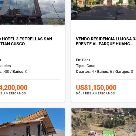
 HOTEL 3 ESTRELLAS SAN
VENDO RESIDENCIA LUJOSA 3
TIAN CUSCO
FRENTE AL PARQUE HUANC…
u
En
: Peru
Hoteles
Tipo:
: Casa
s
: >30 /
Baños
: 0
Cuartos
: 4 /
Baños
: 6 /
Garajes
: 3
4,200,000
US$1,150,000
S AMERICANOS
DÓLARES AMERICANOS